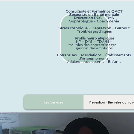
Consultante et F
ormatrice QVCT
Secouriste en Santé mentale
Prévention RPS - TMS
Sophrologue - Coach de vie
.
Stress chronique -
Dépression - Burnout
Troubles psychiques
.
Profils neuro atypiques
HP - DYS - TDA/H -
troubles des apprentissages -
gestion des émotions
.
Entreprises - Associations - Établissements
d'enseignements
Adultes - Adolescents - Enfants
Les Services
Prévention - Bien-être au trav