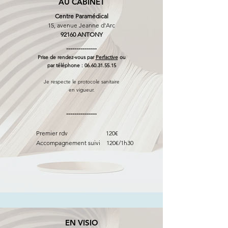
AU CABINET
Centre Paramédical
15, avenue Jeanne d'Arc
92160 ANTONY
---------------
Prise de rendez-vous par
Perfactive
ou
par téléphone :
06.60.31.55.15
Je respecte
le protocole sanitaire
en vigueur.
---------------
Premier rdv 120€
Accompagnement suivi 12
0€/1h30
EN VISIO