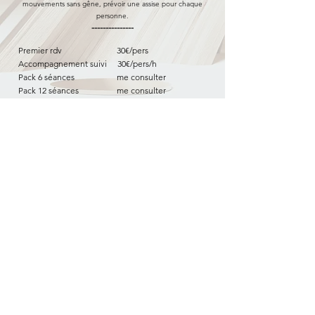
mouvements sans gêne, prévoir une assise pour chaque
personne.
---------------
Premier rdv 30€/pers
Accompagnement suivi 30
€/pers/h
Pack 6 séances me consulter
Pack 12 séances me consulter
EN ENTREPRISE
Intervention sur site
Paris - IdF
et en visio téléconférence - Monde
En français
---------------
Un espace pour accueillir les participants dans de bonnes
.
conditions est suffisant
contactez-moi pour un devis