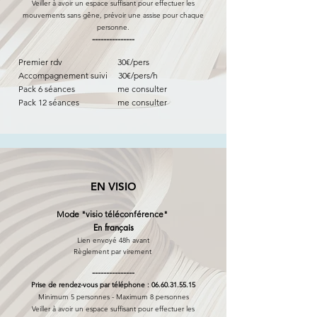
Veiller à avoir un espace suffisant pour effectuer les
mouvements sans gêne, prévoir une assise pour chaque
personne.
---------------
Premier rdv 30€/pers
Accompagnement suivi 30
€/pers/h
Pack 6 séances me consulter
Pack 12 séances me consulter
EN VISIO
Mode "visio téléconférence"
En français
Lien envoyé 48h avant
Règlement par virement
---------------
Prise de rendez-vous par téléphone :
06.60.31.55.15
Minimum 5 personnes - Maximum 8 personnes
Veiller à avoir un espace suffisant pour effectuer les