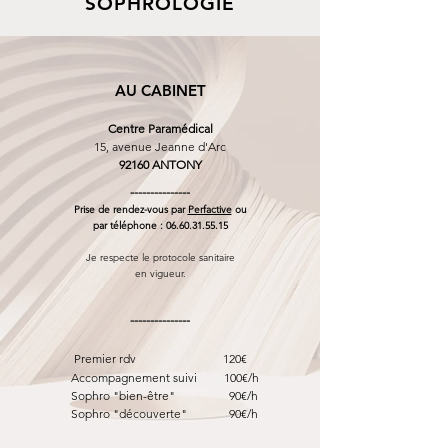
SOPHROLOGIE
AU CABINET
Centre Paramédical
15, avenue Jeanne d'Arc
92160 ANTONY
---------------
Prise de rendez-vous par
Perfactive
ou
par téléphone :
06.60.31.55.15
Je respecte
le protocole sanitaire
en vigueur.
---------------
​
Premier rdv 120€
Accompagnement suivi 100
€/h
Sophro "bien-être" 90€/h
Sophro "découverte" 90
€/h