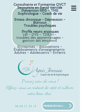
Consultante et F
ormatrice QVCT
Secouriste en Santé mentale
Prévention RPS - TMS
Sophrologue - Coach de vie
.
Stress chronique -
Dépression -
Burnout
Troubles psychiques
.
Profils neuro atypiques
HP - DYS - TDA/H -
troubles des apprentissages -
gestion des émotions
.
Entreprises - Associations -
Établissements d'enseignements
Adultes - Adolescents - Enfants
Coach de vie & Sophrologue
Prenez soin de vous !
"
Offrez-vous un instant de répit et cultiver
votre bien-être"
06.60.31.55.15
PRENDRE RDV EN LIGNE