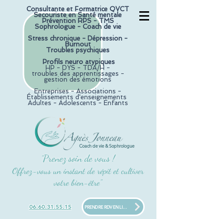
Consultante et F
ormatrice QVCT
Secouriste en Santé mentale
Prévention RPS - TMS
Sophrologue - Coach de vie
.
Stress chronique -
Dépression -
Burnout
Troubles psychiques
.
Profils neuro atypiques
HP - DYS - TDA/H -
troubles des apprentissages -
gestion des émotions
.
Entreprises - Associations -
Établissements d'enseignements
Adultes - Adolescents - Enfants
Coach de vie & Sophrologue
Prenez soin de vous !
"
Offrez-vous un instant de répit et cultiver
votre bien-être"
06.60.31.55.15
PRENDRE RDV EN LIGNE