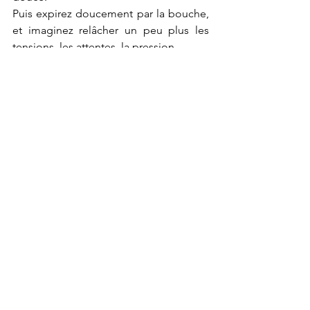
Puis expirez doucement par la bouche, 
et imaginez relâcher un peu plus les 
tensions, les attentes, la pression.
Retrouver une respiration naturelle.
Puis, répétez ce cycle de respiration 2 
autres fois.
À chaque expiration, imaginez que 
vous laissez votre corps se détendre 
davantage.
Prenez un dernier instant pour observer 
ce qui se passe en vous…
Sans juger, sans analyser, simplement 
observez ce qui est là.
Et quand ce sera le bon moment pour 
vous, ouvrez doucement les yeux, en 
conservant cette sensation de calme.