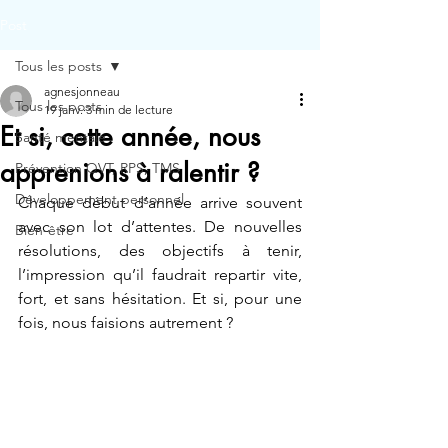
Post
Tous les posts
agnesjonneau
Tous les posts
19 janv.
3 min de lecture
Et si, cette année, nous
Santé mentale
apprenions à ralentir ?
Prévention QVT, RPS, TMS
Développement personnel
Chaque début d’année arrive souvent 
avec son lot d’attentes. De nouvelles 
Bien-être
résolutions, des objectifs à tenir, 
l’impression qu’il faudrait repartir vite, 
fort, et sans hésitation. Et si, pour une 
fois, nous faisions autrement ?