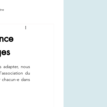
tre
ance
ges
adapter, nous 
’association du 
 chacun-e dans 