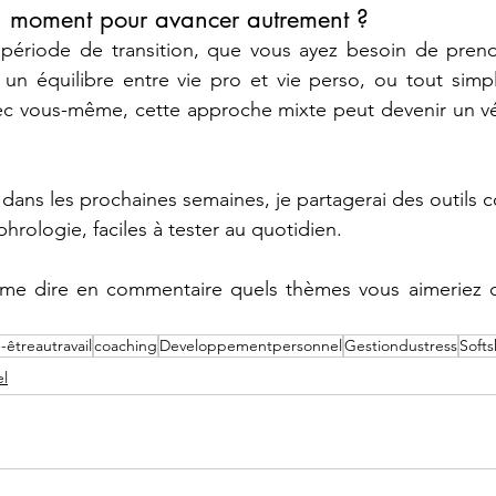
bon moment pour avancer autrement ?
ériode de transition, que vous ayez besoin de prendr
r un équilibre entre vie pro et vie perso, ou tout sim
vec vous-même, cette approche mixte peut devenir un vér
: dans les prochaines semaines, je partagerai des outils c
hrologie, faciles à tester au quotidien.
me dire en commentaire quels thèmes vous aimeriez q
-êtreautravail
coaching
Developpementpersonnel
Gestiondustress
Softsk
l