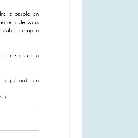
e la parole en 
plement de vous 
itable tremplin 
oncrets issus du 
ue j’aborde en 
ills