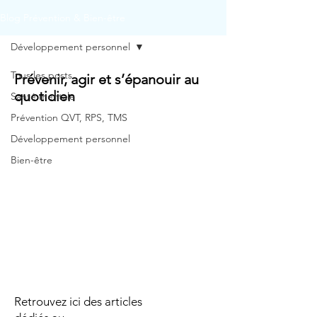
Blog Prévention & Bien-être
Développement personnel
Tous les posts
Prévenir, agir et s’épanouir au
quotidien
Santé mentale
Prévention QVT, RPS, TMS
Développement personnel
Bien-être
Retrouvez ici des articles