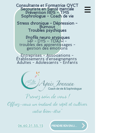
Consultante et F
ormatrice QVCT
Secouriste en Santé mentale
Prévention RPS - TMS
Sophrologue - Coach de vie
.
Stress chronique -
Dépression -
Burnout
Troubles psychiques
.
Profils neuro atypiques
HP - DYS - TDA/H -
troubles des apprentissages -
gestion des émotions
.
Entreprises - Associations -
Établissements d'enseignements
Adultes - Adolescents - Enfants
Coach de vie & Sophrologue
Prenez soin de vous !
"
Offrez-vous un instant de répit et cultiver
votre bien-être"
06.60.31.55.15
PRENDRE RDV EN LIGNE